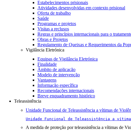
Estabelecimentos prisionais
Atividades desenvolvidas em contexto prisional
Oferta de trabalho
Saúde
Programas e projetos
Visitas a reclusos
Regras e princípios internacionais para o tratament
Obras e Projetos
Regulamento de Queixas e Requerimentos da Pop
Vigilância Eletrónica
Equipas de Vigilância Eletrónica
Finalidade
Âmbito de aplicação
Modelo de intervenção
Vantagens
Informação específica
Recomendações internacionais
Breve enquadramento histórico
Teleassistência
Unidade Funcional de Teleassistência a vítimas de Violê
Unidade Funcional de Teleassistência a vítima
A medida de proteção por teleassistência a vítimas de Vi