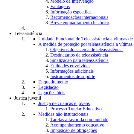
Modelo de intervenção
Vantagens
Informação específica
Recomendações internacionais
Breve enquadramento histórico
Teleassistência
Unidade Funcional de Teleassistência a vítimas d
A medida de proteção por teleassistência a vítima
Objetivos do sistema de teleassistência
Destinatários da teleassistência
Sinalização para teleassistência
Entidades envolvidas
Informações adicionais
Instrumentos de suporte
Enquadramento
Legislação
Ligações úteis
Justiça juvenil
Justiça de crianças e jovens
Processo Tutelar Educativo
Medidas não institucionais
Tarefas a favor da comunidade
Acompanhamento educativo
Imposição de obrigações