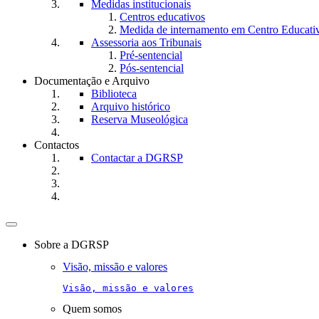
Medidas institucionais
Centros educativos
Medida de internamento em Centro Educati
Assessoria aos Tribunais
Pré-sentencial
Pós-sentencial
Documentação e Arquivo
Biblioteca
Arquivo histórico
Reserva Museológica
Contactos
Contactar a DGRSP
Toggle
navigation
Sobre a DGRSP
Visão, missão e valores
Visão, missão e valores
Quem somos