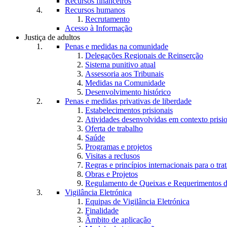
Recursos financeiros
Recursos humanos
Recrutamento
Acesso à Informação
Justiça de adultos
Penas e medidas na comunidade
Delegações Regionais de Reinserção
Sistema punitivo atual
Assessoria aos Tribunais
Medidas na Comunidade
Desenvolvimento histórico
Penas e medidas privativas de liberdade
Estabelecimentos prisionais
Atividades desenvolvidas em contexto prisi
Oferta de trabalho
Saúde
Programas e projetos
Visitas a reclusos
Regras e princípios internacionais para o tra
Obras e Projetos
Regulamento de Queixas e Requerimentos d
Vigilância Eletrónica
Equipas de Vigilância Eletrónica
Finalidade
Âmbito de aplicação