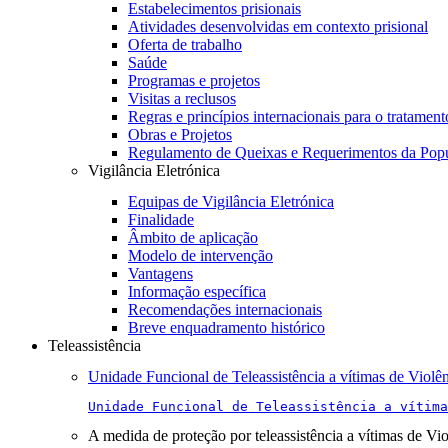
Estabelecimentos prisionais
Atividades desenvolvidas em contexto prisional
Oferta de trabalho
Saúde
Programas e projetos
Visitas a reclusos
Regras e princípios internacionais para o tratament
Obras e Projetos
Regulamento de Queixas e Requerimentos da Pop
Vigilância Eletrónica
Equipas de Vigilância Eletrónica
Finalidade
Âmbito de aplicação
Modelo de intervenção
Vantagens
Informação específica
Recomendações internacionais
Breve enquadramento histórico
Teleassistência
Unidade Funcional de Teleassistência a vítimas de Violê
Unidade Funcional de Teleassistência a vítima
A medida de proteção por teleassistência a vítimas de Vi