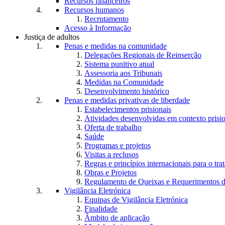
Recursos financeiros
Recursos humanos
Recrutamento
Acesso à Informação
Justiça de adultos
Penas e medidas na comunidade
Delegações Regionais de Reinserção
Sistema punitivo atual
Assessoria aos Tribunais
Medidas na Comunidade
Desenvolvimento histórico
Penas e medidas privativas de liberdade
Estabelecimentos prisionais
Atividades desenvolvidas em contexto prisi
Oferta de trabalho
Saúde
Programas e projetos
Visitas a reclusos
Regras e princípios internacionais para o tra
Obras e Projetos
Regulamento de Queixas e Requerimentos d
Vigilância Eletrónica
Equipas de Vigilância Eletrónica
Finalidade
Âmbito de aplicação