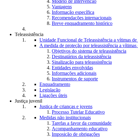
Modelo de intervenção
Vantagens
Informação específica
Recomendações internacionais
Breve enquadramento histórico
Teleassistência
Unidade Funcional de Teleassistência a vítimas d
A medida de proteção por teleassistência a vítima
Objetivos do sistema de teleassistência
Destinatários da teleassistência
Sinalização para teleassistência
Entidades envolvidas
Informações adicionais
Instrumentos de suporte
Enquadramento
Legislação
Ligações úteis
Justiça juvenil
Justiça de crianças e jovens
Processo Tutelar Educativo
Medidas não institucionais
Tarefas a favor da comunidade
Acompanhamento educativo
Imposição de obrigações