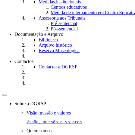
Medidas institucionais
Centros educativos
Medida de internamento em Centro Educati
Assessoria aos Tribunais
Pré-sentencial
Pós-sentencial
Documentação e Arquivo
Biblioteca
Arquivo histórico
Reserva Museológica
Contactos
Contactar a DGRSP
Toggle
navigation
Sobre a DGRSP
Visão, missão e valores
Visão, missão e valores
Quem somos