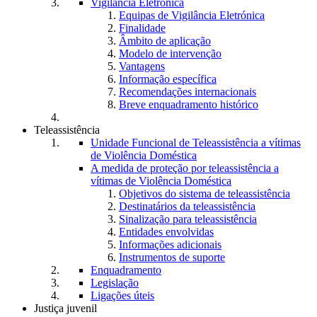
Vigilância Eletrónica
Equipas de Vigilância Eletrónica
Finalidade
Âmbito de aplicação
Modelo de intervenção
Vantagens
Informação específica
Recomendações internacionais
Breve enquadramento histórico
Teleassistência
Unidade Funcional de Teleassistência a vítimas
de Violência Doméstica
A medida de proteção por teleassistência a
vítimas de Violência Doméstica
Objetivos do sistema de teleassistência
Destinatários da teleassistência
Sinalização para teleassistência
Entidades envolvidas
Informações adicionais
Instrumentos de suporte
Enquadramento
Legislação
Ligações úteis
Justiça juvenil