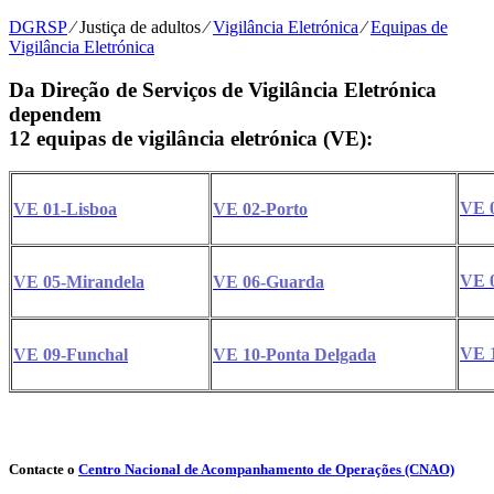
DGRSP
⁄
Justiça de adultos
⁄
Vigilância Eletrónica
⁄
Equipas de
Vigilância Eletrónica
Da Direção de Serviços de Vigilância Eletrónica
dependem
12 equipas de vigilância eletrónica (VE):
VE 
VE 01-Lisboa
VE 02-Porto
VE 
VE 05-Mirandela
VE 06-Guarda
VE 
VE 09-Funchal
VE 10-Ponta Delgada
Contacte o
Centro Nacional de Acompanhamento de Operações (CNAO)