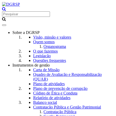
Toggle
navigation
Sobre a DGRSP
Visão, missão e valores
Quem somos
Organograma
O que fazemos
Legislação
Questões frequentes
Instrumentos de gestão
Carta de Missão
Quadro de Avaliação e Responsabilização
(QUAR)
Plano de atividades
Plano de prevenção de corrupção
Código de Ética e Conduta
Relatório de atividades
Balanço social
Contratação Pública e Gestão Patrimonial
Contratação Pública