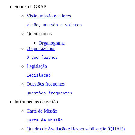
navigation
Sobre a DGRSP
Visão, missão e valores
Visão, missão e valores
Quem somos
Organograma
O que fazemos
O que fazemos
Legislação
Legislacao
Questões frequentes
Questões frequentes
Instrumentos de gestão
Carta de Missão
Carta de Missão
Quadro de Avaliação e Responsabilização (QUAR)