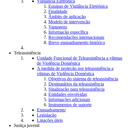
Vigilância Eletrónica
Equipas de Vigilância Eletrónica
Finalidade
Âmbito de aplicação
Modelo de intervenção
Vantagens
Informação específica
Recomendações internacionais
Breve enquadramento histórico
Teleassistência
Unidade Funcional de Teleassistência a vítimas
de Violência Doméstica
A medida de proteção por teleassistência a
vítimas de Violência Doméstica
Objetivos do sistema de teleassistência
Destinatários da teleassistência
Sinalização para teleassistência
Entidades envolvidas
Informações adicionais
Instrumentos de suporte
Enquadramento
Legislação
Ligações úteis
Justiça juvenil