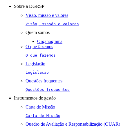
navigation
Sobre a DGRSP
Visão, missão e valores
Visão, missão e valores
Quem somos
Organograma
O que fazemos
O que fazemos
Legislação
Legislacao
Questões frequentes
Questões frequentes
Instrumentos de gestão
Carta de Missão
Carta de Missão
Quadro de Avaliação e Responsabilização (QUAR)