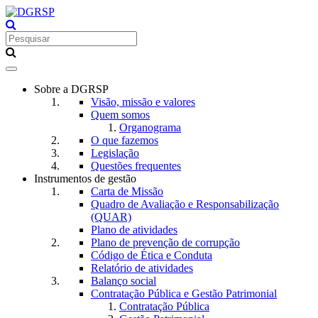
Toggle
navigation
Sobre a DGRSP
Visão, missão e valores
Quem somos
Organograma
O que fazemos
Legislação
Questões frequentes
Instrumentos de gestão
Carta de Missão
Quadro de Avaliação e Responsabilização
(QUAR)
Plano de atividades
Plano de prevenção de corrupção
Código de Ética e Conduta
Relatório de atividades
Balanço social
Contratação Pública e Gestão Patrimonial
Contratação Pública