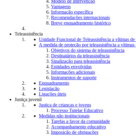
Modelo de intervenção
Vantagens
Informação específica
Recomendações internacionais
Breve enquadramento histórico
Teleassistência
Unidade Funcional de Teleassistência a vítimas d
A medida de proteção por teleassistência a vítima
Objetivos do sistema de teleassistência
Destinatários da teleassistência
Sinalização para teleassistência
Entidades envolvidas
Informações adicionais
Instrumentos de suporte
Enquadramento
Legislação
Ligações úteis
Justiça juvenil
Justiça de crianças e jovens
Processo Tutelar Educativo
Medidas não institucionais
Tarefas a favor da comunidade
Acompanhamento educativo
Imposição de obrigações