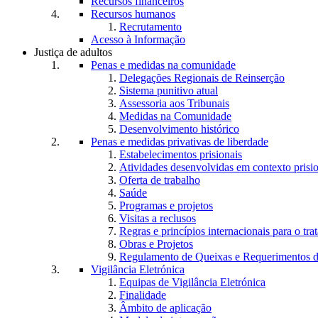
Recursos financeiros
Recursos humanos
Recrutamento
Acesso à Informação
Justiça de adultos
Penas e medidas na comunidade
Delegações Regionais de Reinserção
Sistema punitivo atual
Assessoria aos Tribunais
Medidas na Comunidade
Desenvolvimento histórico
Penas e medidas privativas de liberdade
Estabelecimentos prisionais
Atividades desenvolvidas em contexto prisi
Oferta de trabalho
Saúde
Programas e projetos
Visitas a reclusos
Regras e princípios internacionais para o tra
Obras e Projetos
Regulamento de Queixas e Requerimentos d
Vigilância Eletrónica
Equipas de Vigilância Eletrónica
Finalidade
Âmbito de aplicação