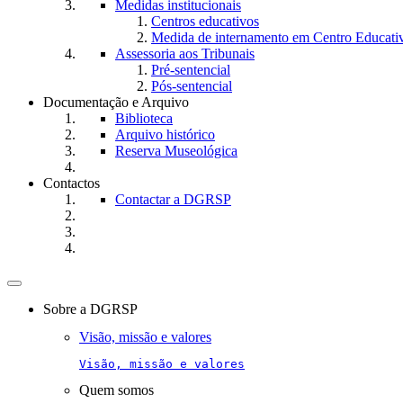
Medidas institucionais
Centros educativos
Medida de internamento em Centro Educati
Assessoria aos Tribunais
Pré-sentencial
Pós-sentencial
Documentação e Arquivo
Biblioteca
Arquivo histórico
Reserva Museológica
Contactos
Contactar a DGRSP
Toggle
navigation
Sobre a DGRSP
Visão, missão e valores
Visão, missão e valores
Quem somos