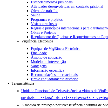
Estabelecimentos prisionais
Atividades desenvolvidas em contexto prisional
Oferta de trabalho
Saúde
Programas e projetos
Visitas a reclusos
Regras e princípios internacionais para o tratament
Obras e Projetos
Regulamento de Queixas e Requerimentos da Pop
Vigilância Eletrónica
Equipas de Vigilância Eletrónica
Finalidade
Âmbito de aplicação
Modelo de intervenção
Vantagens
Informação específica
Recomendações internacionais
Breve enquadramento histórico
Teleassistência
Unidade Funcional de Teleassistência a vítimas de Violê
Unidade Funcional de Teleassistência a vítima
A medida de proteção por teleassistência a vítimas de Vi