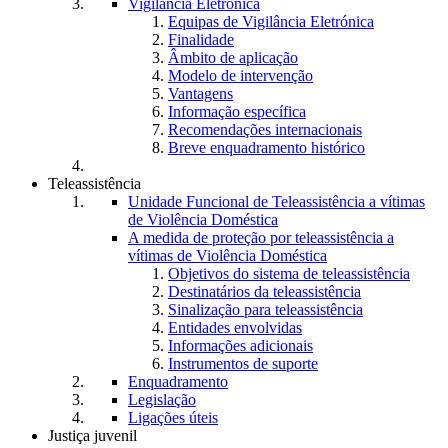
Vigilância Eletrónica
Equipas de Vigilância Eletrónica
Finalidade
Âmbito de aplicação
Modelo de intervenção
Vantagens
Informação específica
Recomendações internacionais
Breve enquadramento histórico
Teleassistência
Unidade Funcional de Teleassistência a vítimas
de Violência Doméstica
A medida de proteção por teleassistência a
vítimas de Violência Doméstica
Objetivos do sistema de teleassistência
Destinatários da teleassistência
Sinalização para teleassistência
Entidades envolvidas
Informações adicionais
Instrumentos de suporte
Enquadramento
Legislação
Ligações úteis
Justiça juvenil