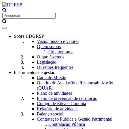
Toggle
navigation
Sobre a DGRSP
Visão, missão e valores
Quem somos
Organograma
O que fazemos
Legislação
Questões frequentes
Instrumentos de gestão
Carta de Missão
Quadro de Avaliação e Responsabilização
(QUAR)
Plano de atividades
Plano de prevenção de corrupção
Código de Ética e Conduta
Relatório de atividades
Balanço social
Contratação Pública e Gestão Patrimonial
Contratação Pública