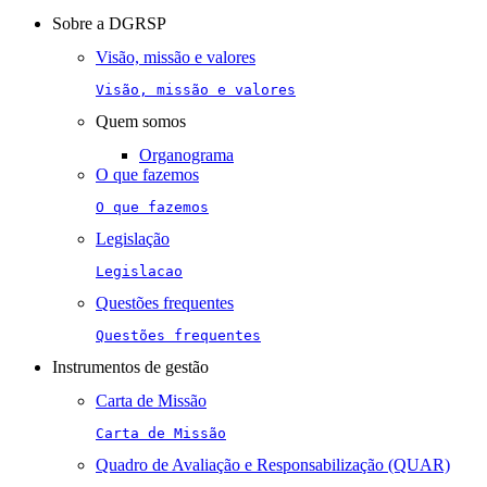
navigation
Sobre a DGRSP
Visão, missão e valores
Visão, missão e valores
Quem somos
Organograma
O que fazemos
O que fazemos
Legislação
Legislacao
Questões frequentes
Questões frequentes
Instrumentos de gestão
Carta de Missão
Carta de Missão
Quadro de Avaliação e Responsabilização (QUAR)