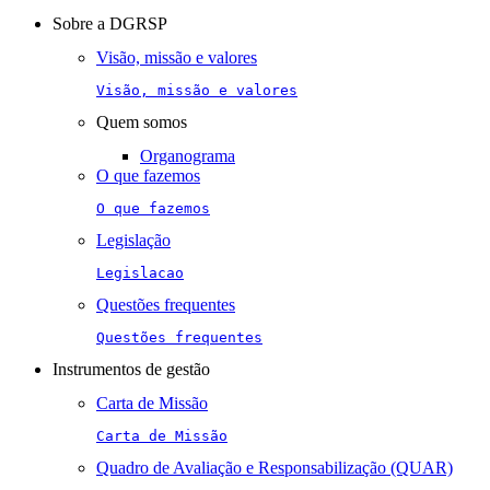
navigation
Sobre a DGRSP
Visão, missão e valores
Visão, missão e valores
Quem somos
Organograma
O que fazemos
O que fazemos
Legislação
Legislacao
Questões frequentes
Questões frequentes
Instrumentos de gestão
Carta de Missão
Carta de Missão
Quadro de Avaliação e Responsabilização (QUAR)