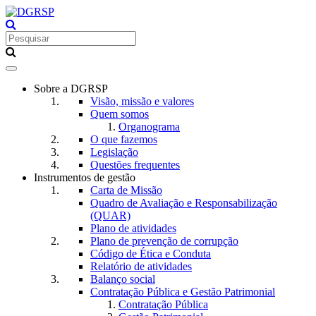
Toggle
navigation
Sobre a DGRSP
Visão, missão e valores
Quem somos
Organograma
O que fazemos
Legislação
Questões frequentes
Instrumentos de gestão
Carta de Missão
Quadro de Avaliação e Responsabilização
(QUAR)
Plano de atividades
Plano de prevenção de corrupção
Código de Ética e Conduta
Relatório de atividades
Balanço social
Contratação Pública e Gestão Patrimonial
Contratação Pública