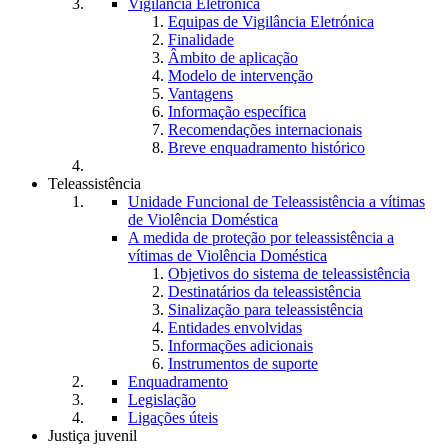
Vigilância Eletrónica
Equipas de Vigilância Eletrónica
Finalidade
Âmbito de aplicação
Modelo de intervenção
Vantagens
Informação específica
Recomendações internacionais
Breve enquadramento histórico
Teleassistência
Unidade Funcional de Teleassistência a vítimas
de Violência Doméstica
A medida de proteção por teleassistência a
vítimas de Violência Doméstica
Objetivos do sistema de teleassistência
Destinatários da teleassistência
Sinalização para teleassistência
Entidades envolvidas
Informações adicionais
Instrumentos de suporte
Enquadramento
Legislação
Ligações úteis
Justiça juvenil