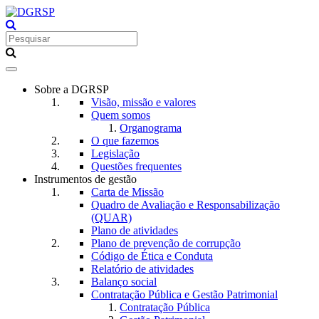
Toggle
navigation
Sobre a DGRSP
Visão, missão e valores
Quem somos
Organograma
O que fazemos
Legislação
Questões frequentes
Instrumentos de gestão
Carta de Missão
Quadro de Avaliação e Responsabilização
(QUAR)
Plano de atividades
Plano de prevenção de corrupção
Código de Ética e Conduta
Relatório de atividades
Balanço social
Contratação Pública e Gestão Patrimonial
Contratação Pública