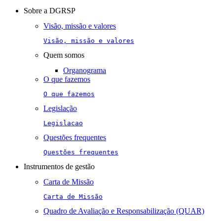
navigation
Sobre a DGRSP
Visão, missão e valores
Visão, missão e valores
Quem somos
Organograma
O que fazemos
O que fazemos
Legislação
Legislacao
Questões frequentes
Questões frequentes
Instrumentos de gestão
Carta de Missão
Carta de Missão
Quadro de Avaliação e Responsabilização (QUAR)