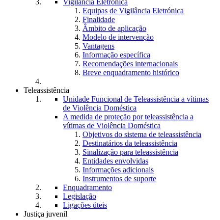
Vigilância Eletrónica
Equipas de Vigilância Eletrónica
Finalidade
Âmbito de aplicação
Modelo de intervenção
Vantagens
Informação específica
Recomendações internacionais
Breve enquadramento histórico
Teleassistência
Unidade Funcional de Teleassistência a vítimas
de Violência Doméstica
A medida de proteção por teleassistência a
vítimas de Violência Doméstica
Objetivos do sistema de teleassistência
Destinatários da teleassistência
Sinalização para teleassistência
Entidades envolvidas
Informações adicionais
Instrumentos de suporte
Enquadramento
Legislação
Ligações úteis
Justiça juvenil