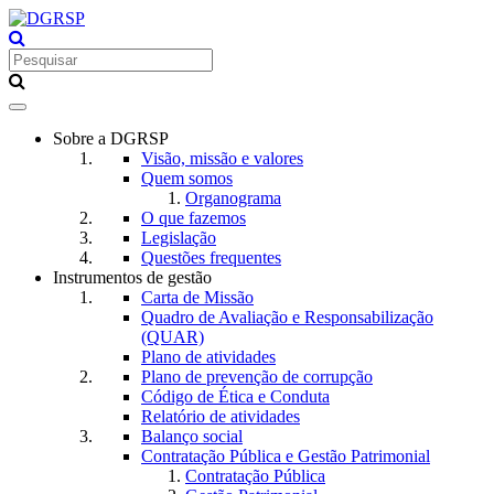
Toggle
navigation
Sobre a DGRSP
Visão, missão e valores
Quem somos
Organograma
O que fazemos
Legislação
Questões frequentes
Instrumentos de gestão
Carta de Missão
Quadro de Avaliação e Responsabilização
(QUAR)
Plano de atividades
Plano de prevenção de corrupção
Código de Ética e Conduta
Relatório de atividades
Balanço social
Contratação Pública e Gestão Patrimonial
Contratação Pública