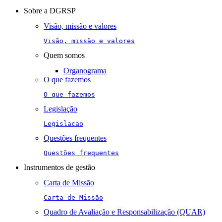
navigation
Sobre a DGRSP
Visão, missão e valores
Visão, missão e valores
Quem somos
Organograma
O que fazemos
O que fazemos
Legislação
Legislacao
Questões frequentes
Questões frequentes
Instrumentos de gestão
Carta de Missão
Carta de Missão
Quadro de Avaliação e Responsabilização (QUAR)