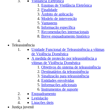
Vigilância Eletrónica
Equipas de Vigilância Eletrónica
Finalidade
Âmbito de aplicação
Modelo de intervenção
Vantagens
Informação específica
Recomendações internacionais
Breve enquadramento histórico
Teleassistência
Unidade Funcional de Teleassistência a vítimas
de Violência Doméstica
A medida de proteção por teleassistência a
vítimas de Violência Doméstica
Objetivos do sistema de teleassistência
Destinatários da teleassistência
Sinalização para teleassistência
Entidades envolvidas
Informações adicionais
Instrumentos de suporte
Enquadramento
Legislação
Ligações úteis
Justiça juvenil