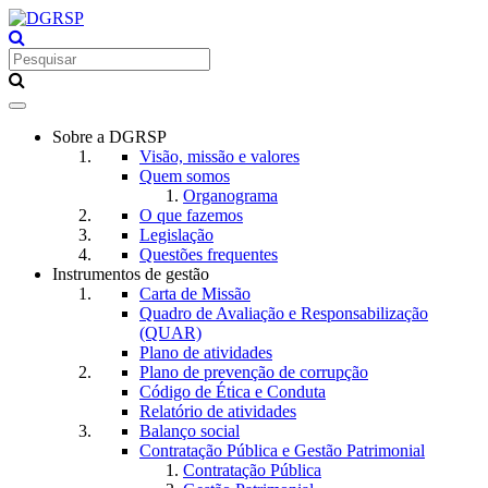
Toggle
navigation
Sobre a DGRSP
Visão, missão e valores
Quem somos
Organograma
O que fazemos
Legislação
Questões frequentes
Instrumentos de gestão
Carta de Missão
Quadro de Avaliação e Responsabilização
(QUAR)
Plano de atividades
Plano de prevenção de corrupção
Código de Ética e Conduta
Relatório de atividades
Balanço social
Contratação Pública e Gestão Patrimonial
Contratação Pública