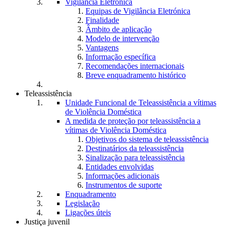
Vigilância Eletrónica
Equipas de Vigilância Eletrónica
Finalidade
Âmbito de aplicação
Modelo de intervenção
Vantagens
Informação específica
Recomendações internacionais
Breve enquadramento histórico
Teleassistência
Unidade Funcional de Teleassistência a vítimas
de Violência Doméstica
A medida de proteção por teleassistência a
vítimas de Violência Doméstica
Objetivos do sistema de teleassistência
Destinatários da teleassistência
Sinalização para teleassistência
Entidades envolvidas
Informações adicionais
Instrumentos de suporte
Enquadramento
Legislação
Ligações úteis
Justiça juvenil