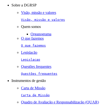
navigation
Sobre a DGRSP
Visão, missão e valores
Visão, missão e valores
Quem somos
Organograma
O que fazemos
O que fazemos
Legislação
Legislacao
Questões frequentes
Questões frequentes
Instrumentos de gestão
Carta de Missão
Carta de Missão
Quadro de Avaliação e Responsabilização (QUAR)