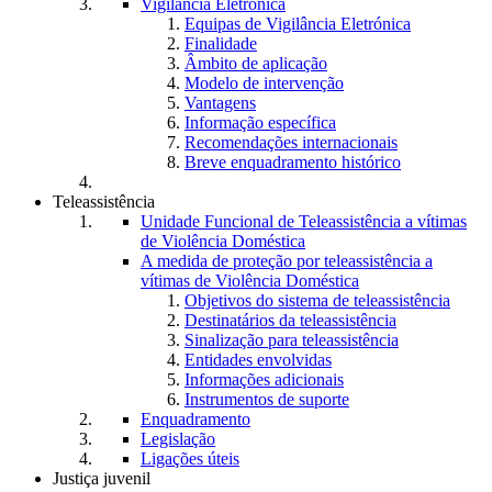
Vigilância Eletrónica
Equipas de Vigilância Eletrónica
Finalidade
Âmbito de aplicação
Modelo de intervenção
Vantagens
Informação específica
Recomendações internacionais
Breve enquadramento histórico
Teleassistência
Unidade Funcional de Teleassistência a vítimas
de Violência Doméstica
A medida de proteção por teleassistência a
vítimas de Violência Doméstica
Objetivos do sistema de teleassistência
Destinatários da teleassistência
Sinalização para teleassistência
Entidades envolvidas
Informações adicionais
Instrumentos de suporte
Enquadramento
Legislação
Ligações úteis
Justiça juvenil