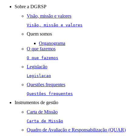
navigation
Sobre a DGRSP
Visão, missão e valores
Visão, missão e valores
Quem somos
Organograma
O que fazemos
O que fazemos
Legislação
Legislacao
Questões frequentes
Questões frequentes
Instrumentos de gestão
Carta de Missão
Carta de Missão
Quadro de Avaliação e Responsabilização (QUAR)