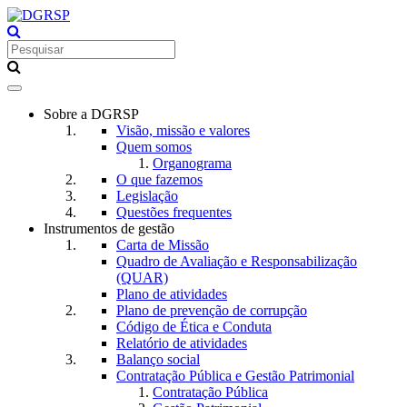
Toggle
navigation
Sobre a DGRSP
Visão, missão e valores
Quem somos
Organograma
O que fazemos
Legislação
Questões frequentes
Instrumentos de gestão
Carta de Missão
Quadro de Avaliação e Responsabilização
(QUAR)
Plano de atividades
Plano de prevenção de corrupção
Código de Ética e Conduta
Relatório de atividades
Balanço social
Contratação Pública e Gestão Patrimonial
Contratação Pública