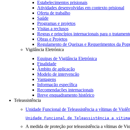
Estabelecimentos prisionais
Atividades desenvolvidas em contexto prisional
Oferta de trabalho
Saúde
Programas e projetos
Visitas a reclusos
Regras e princípios internacionais para o tratament
Obras e Projetos
Regulamento de Queixas e Requerimentos da Pop
Vigilância Eletrónica
Equipas de Vigilância Eletrónica
Finalidade
Âmbito de aplicação
Modelo de intervenção
Vantagens
Informação específica
Recomendações internacionais
Breve enquadramento histórico
Teleassistência
Unidade Funcional de Teleassistência a vítimas de Violê
Unidade Funcional de Teleassistência a vítima
A medida de proteção por teleassistência a vítimas de Vi