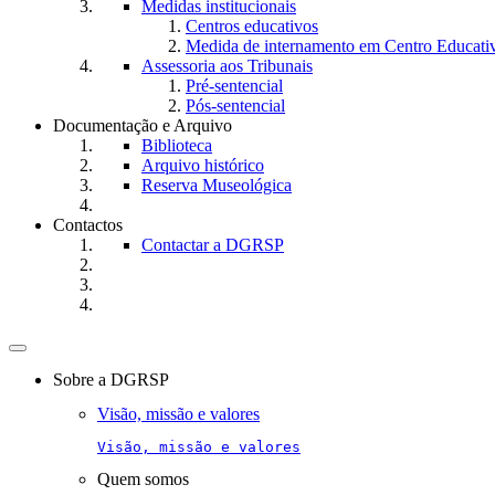
Medidas institucionais
Centros educativos
Medida de internamento em Centro Educati
Assessoria aos Tribunais
Pré-sentencial
Pós-sentencial
Documentação e Arquivo
Biblioteca
Arquivo histórico
Reserva Museológica
Contactos
Contactar a DGRSP
Toggle
navigation
Sobre a DGRSP
Visão, missão e valores
Visão, missão e valores
Quem somos