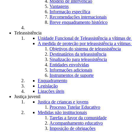
Modelo de intervenção
Vantagens
Informação específica
Recomendações internacionais
Breve enquadramento histórico
Teleassistência
Unidade Funcional de Teleassistência a vítimas d
A medida de proteção por teleassistência a vítima
Objetivos do sistema de teleassistência
Destinatários da teleassistência
Sinalização para teleassistência
Entidades envolvidas
Informações adicionais
Instrumentos de suporte
Enquadramento
Legislação
Ligações úteis
Justiça juvenil
Justiça de crianças e jovens
Processo Tutelar Educativo
Medidas não institucionais
Tarefas a favor da comunidade
Acompanhamento educativo
Imposição de obrigações