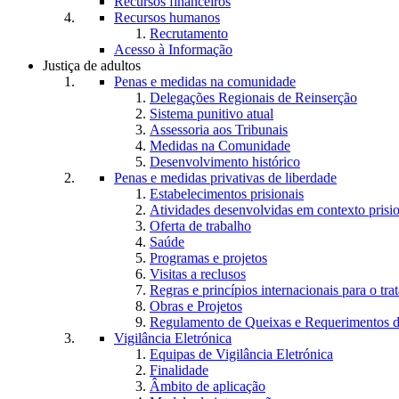
Recursos financeiros
Recursos humanos
Recrutamento
Acesso à Informação
Justiça de adultos
Penas e medidas na comunidade
Delegações Regionais de Reinserção
Sistema punitivo atual
Assessoria aos Tribunais
Medidas na Comunidade
Desenvolvimento histórico
Penas e medidas privativas de liberdade
Estabelecimentos prisionais
Atividades desenvolvidas em contexto prisi
Oferta de trabalho
Saúde
Programas e projetos
Visitas a reclusos
Regras e princípios internacionais para o tra
Obras e Projetos
Regulamento de Queixas e Requerimentos d
Vigilância Eletrónica
Equipas de Vigilância Eletrónica
Finalidade
Âmbito de aplicação