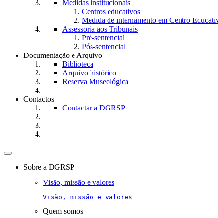
Medidas institucionais
Centros educativos
Medida de internamento em Centro Educati
Assessoria aos Tribunais
Pré-sentencial
Pós-sentencial
Documentação e Arquivo
Biblioteca
Arquivo histórico
Reserva Museológica
Contactos
Contactar a DGRSP
Toggle
navigation
Sobre a DGRSP
Visão, missão e valores
Visão, missão e valores
Quem somos