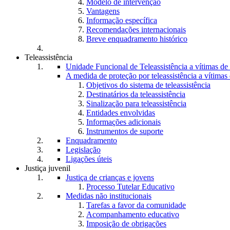
Modelo de intervenção
Vantagens
Informação específica
Recomendações internacionais
Breve enquadramento histórico
Teleassistência
Unidade Funcional de Teleassistência a vítimas d
A medida de proteção por teleassistência a vítima
Objetivos do sistema de teleassistência
Destinatários da teleassistência
Sinalização para teleassistência
Entidades envolvidas
Informações adicionais
Instrumentos de suporte
Enquadramento
Legislação
Ligações úteis
Justiça juvenil
Justiça de crianças e jovens
Processo Tutelar Educativo
Medidas não institucionais
Tarefas a favor da comunidade
Acompanhamento educativo
Imposição de obrigações