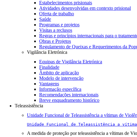
Estabelecimentos prisionais
Atividades desenvolvidas em contexto prisional
Oferta de trabalho
Saúde
Programas e projetos
Visitas a reclusos
Regras e princípios internacionais para o tratament
Obras e Projetos
Regulamento de Queixas e Requerimentos da Pop
Vigilância Eletrónica
Equipas de Vigilância Eletrónica
Finalidade
Âmbito de aplicação
Modelo de intervenção
Vantagens
Informação específica
Recomendações internacionais
Breve enquadramento histórico
Teleassistência
Unidade Funcional de Teleassistência a vítimas de Violê
Unidade Funcional de Teleassistência a vítima
A medida de proteção por teleassistência a vítimas de Vi