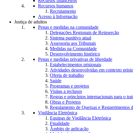
Recursos financeiros
Recursos humanos
Recrutamento
Acesso à Informação
Justiça de adultos
Penas e medidas na comunidade
Delegações Regionais de Reinserção
Sistema punitivo atual
Assessoria aos Tribunais
Medidas na Comunidade
Desenvolvimento histórico
Penas e medidas privativas de liberdade
Estabelecimentos prisionais
Atividades desenvolvidas em contexto prisi
Oferta de trabalho
Saúde
Programas e projetos
Visitas a reclusos
Regras e princípios internacionais para o tra
Obras e Projetos
Regulamento de Queixas e Requerimentos d
Vigilância Eletrónica
Equipas de Vigilância Eletrónica
Finalidade
Âmbito de aplicação