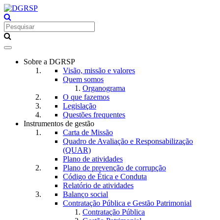
Toggle
navigation
Sobre a DGRSP
Visão, missão e valores
Quem somos
Organograma
O que fazemos
Legislação
Questões frequentes
Instrumentos de gestão
Carta de Missão
Quadro de Avaliação e Responsabilização
(QUAR)
Plano de atividades
Plano de prevenção de corrupção
Código de Ética e Conduta
Relatório de atividades
Balanço social
Contratação Pública e Gestão Patrimonial
Contratação Pública