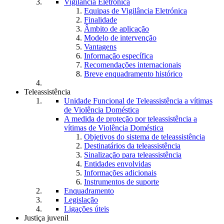
Vigilância Eletrónica
Equipas de Vigilância Eletrónica
Finalidade
Âmbito de aplicação
Modelo de intervenção
Vantagens
Informação específica
Recomendações internacionais
Breve enquadramento histórico
Teleassistência
Unidade Funcional de Teleassistência a vítimas
de Violência Doméstica
A medida de proteção por teleassistência a
vítimas de Violência Doméstica
Objetivos do sistema de teleassistência
Destinatários da teleassistência
Sinalização para teleassistência
Entidades envolvidas
Informações adicionais
Instrumentos de suporte
Enquadramento
Legislação
Ligações úteis
Justiça juvenil