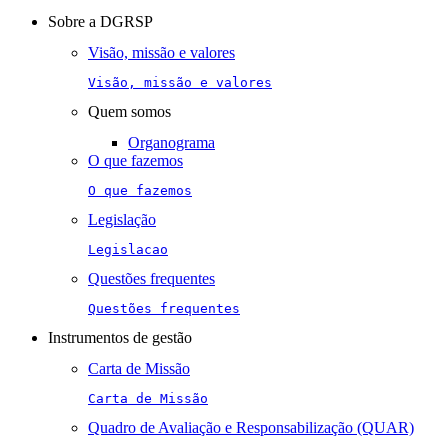
navigation
Sobre a DGRSP
Visão, missão e valores
Visão, missão e valores
Quem somos
Organograma
O que fazemos
O que fazemos
Legislação
Legislacao
Questões frequentes
Questões frequentes
Instrumentos de gestão
Carta de Missão
Carta de Missão
Quadro de Avaliação e Responsabilização (QUAR)