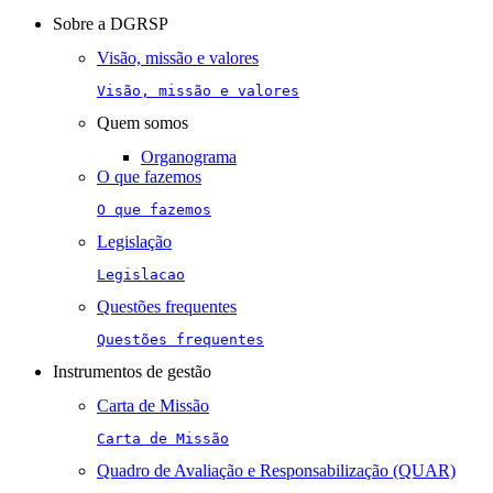
navigation
Sobre a DGRSP
Visão, missão e valores
Visão, missão e valores
Quem somos
Organograma
O que fazemos
O que fazemos
Legislação
Legislacao
Questões frequentes
Questões frequentes
Instrumentos de gestão
Carta de Missão
Carta de Missão
Quadro de Avaliação e Responsabilização (QUAR)