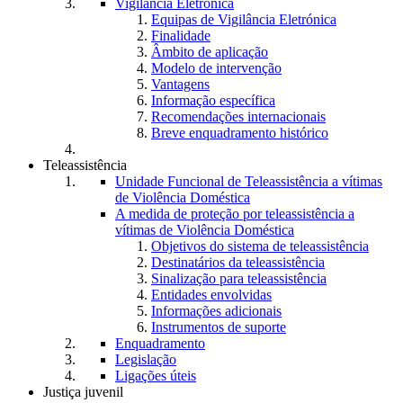
Vigilância Eletrónica
Equipas de Vigilância Eletrónica
Finalidade
Âmbito de aplicação
Modelo de intervenção
Vantagens
Informação específica
Recomendações internacionais
Breve enquadramento histórico
Teleassistência
Unidade Funcional de Teleassistência a vítimas
de Violência Doméstica
A medida de proteção por teleassistência a
vítimas de Violência Doméstica
Objetivos do sistema de teleassistência
Destinatários da teleassistência
Sinalização para teleassistência
Entidades envolvidas
Informações adicionais
Instrumentos de suporte
Enquadramento
Legislação
Ligações úteis
Justiça juvenil