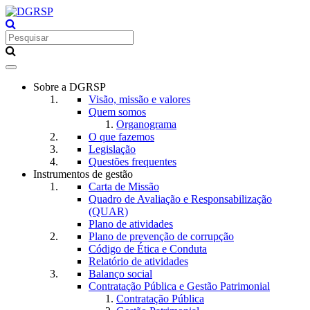
Toggle
navigation
Sobre a DGRSP
Visão, missão e valores
Quem somos
Organograma
O que fazemos
Legislação
Questões frequentes
Instrumentos de gestão
Carta de Missão
Quadro de Avaliação e Responsabilização
(QUAR)
Plano de atividades
Plano de prevenção de corrupção
Código de Ética e Conduta
Relatório de atividades
Balanço social
Contratação Pública e Gestão Patrimonial
Contratação Pública