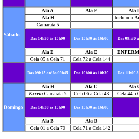
Ala A
Ala F
Ala 
Ala H
Incluindo
A
Camarata 5
Sábado
Das 14h30 às 15h00
Das 15h30 às 16h00
Das 09h30 à
Ala E
Ala E
ENFERM
Cela 05 a Cela 71
Cela 72 a Cela 144
Das 09h15 até às 09h45
Das 10h00 às 10h30
Das 11h00 à
Ala H
Ala C
Ala 
Exceto
Camarata 5
Cela 06 a Cela 43
Cela 44 a 
Domingo
Das 14h30 às 15h00
Das 15h30 às 16h00
Ala B
Ala B
Cela 01 a Cela 70
Cela 71 a Cela 142