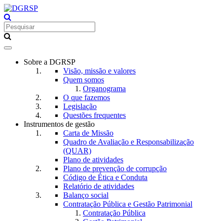
Toggle
navigation
Sobre a DGRSP
Visão, missão e valores
Quem somos
Organograma
O que fazemos
Legislação
Questões frequentes
Instrumentos de gestão
Carta de Missão
Quadro de Avaliação e Responsabilização
(QUAR)
Plano de atividades
Plano de prevenção de corrupção
Código de Ética e Conduta
Relatório de atividades
Balanço social
Contratação Pública e Gestão Patrimonial
Contratação Pública