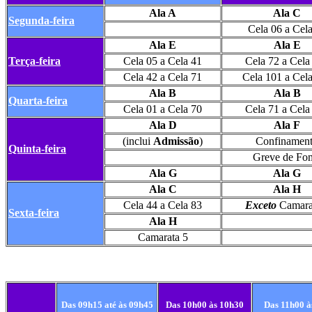
Ala A
Ala C
Segunda-feira
Cela 06 a Cel
Ala E
Ala E
Terça-feira
Cela 05 a Cela 41
Cela 72 a Cela
Cela 42 a Cela 71
Cela 101 a Cel
Ala B
Ala B
Quarta-feira
Cela 01 a Cela 70
Cela 71 a Cela
Ala D
Ala F
(inclui
Admissão
)
Confinamen
Quinta-feira
Greve de Fo
Ala G
Ala G
Ala C
Ala H
Cela 44 a Cela 83
Exceto
Camara
Sexta-feira
Ala H
Camarata 5
Das 09h15 até às 09h45
Das 10h00 às 10h30
Das 11h00 à