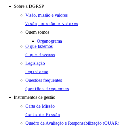
navigation
Sobre a DGRSP
Visão, missão e valores
Visão, missão e valores
Quem somos
Organograma
O que fazemos
O que fazemos
Legislação
Legislacao
Questões frequentes
Questões frequentes
Instrumentos de gestão
Carta de Missão
Carta de Missão
Quadro de Avaliação e Responsabilização (QUAR)