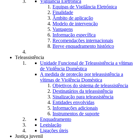
Vigilância Eletrónica
Equipas de Vigilância Eletrónica
Finalidade
Âmbito de aplicação
Modelo de intervenção
Vantagens
Informação específica
Recomendações internacionais
Breve enquadramento histórico
Teleassistência
Unidade Funcional de Teleassistência a vítimas
de Violência Doméstica
A medida de proteção por teleassistência a
vítimas de Violência Doméstica
Objetivos do sistema de teleassistência
Destinatários da teleassistência
Sinalização para teleassistência
Entidades envolvidas
Informações adicionais
Instrumentos de suporte
Enquadramento
Legislação
Ligações úteis
Justiça juvenil