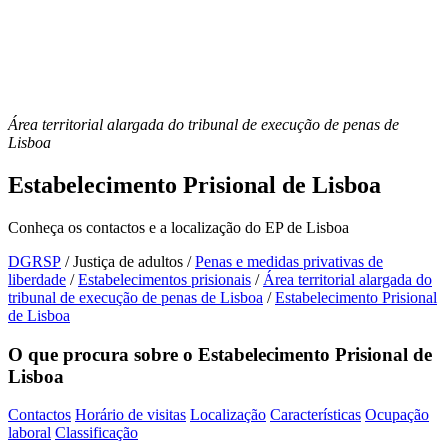
Área territorial alargada do tribunal de execução de penas de
Lisboa
Estabelecimento Prisional de Lisboa
Conheça os contactos e a localização do EP
de Lisboa
DGRSP
/
Justiça de adultos
/
Penas e medidas privativas de
liberdade
/
Estabelecimentos prisionais
/
Área territorial alargada do
tribunal de execução de penas de Lisboa
/
Estabelecimento Prisional
de Lisboa
O que procura sobre o Estabelecimento Prisional de
Lisboa
Contactos
Horário de visitas
Localização
Características
Ocupação
laboral
Classificação