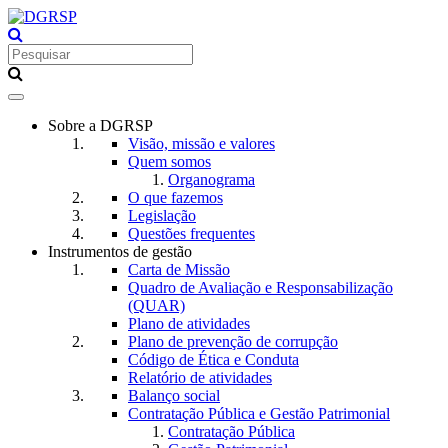
Toggle
navigation
Sobre a DGRSP
Visão, missão e valores
Quem somos
Organograma
O que fazemos
Legislação
Questões frequentes
Instrumentos de gestão
Carta de Missão
Quadro de Avaliação e Responsabilização
(QUAR)
Plano de atividades
Plano de prevenção de corrupção
Código de Ética e Conduta
Relatório de atividades
Balanço social
Contratação Pública e Gestão Patrimonial
Contratação Pública