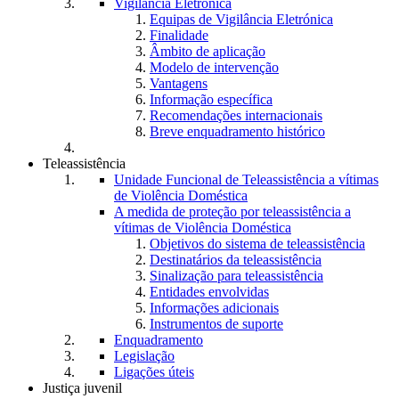
Vigilância Eletrónica
Equipas de Vigilância Eletrónica
Finalidade
Âmbito de aplicação
Modelo de intervenção
Vantagens
Informação específica
Recomendações internacionais
Breve enquadramento histórico
Teleassistência
Unidade Funcional de Teleassistência a vítimas
de Violência Doméstica
A medida de proteção por teleassistência a
vítimas de Violência Doméstica
Objetivos do sistema de teleassistência
Destinatários da teleassistência
Sinalização para teleassistência
Entidades envolvidas
Informações adicionais
Instrumentos de suporte
Enquadramento
Legislação
Ligações úteis
Justiça juvenil