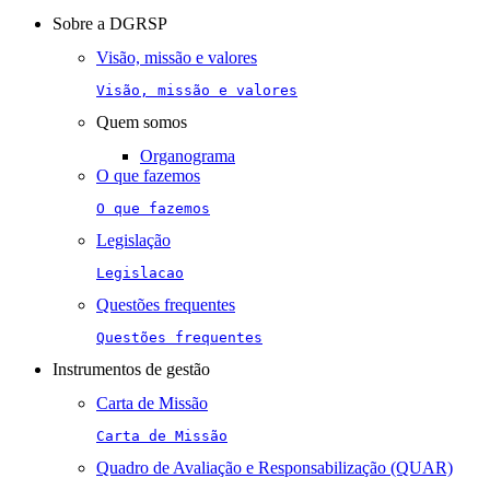
navigation
Sobre a DGRSP
Visão, missão e valores
Visão, missão e valores
Quem somos
Organograma
O que fazemos
O que fazemos
Legislação
Legislacao
Questões frequentes
Questões frequentes
Instrumentos de gestão
Carta de Missão
Carta de Missão
Quadro de Avaliação e Responsabilização (QUAR)