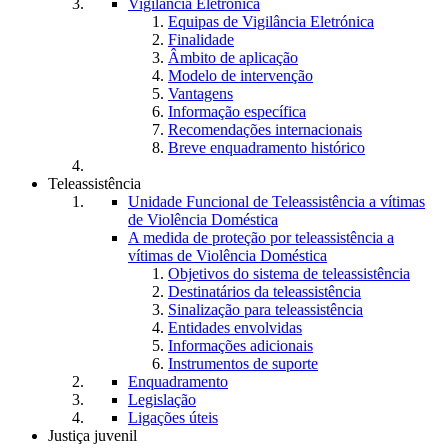
Vigilância Eletrónica
Equipas de Vigilância Eletrónica
Finalidade
Âmbito de aplicação
Modelo de intervenção
Vantagens
Informação específica
Recomendações internacionais
Breve enquadramento histórico
Teleassistência
Unidade Funcional de Teleassistência a vítimas
de Violência Doméstica
A medida de proteção por teleassistência a
vítimas de Violência Doméstica
Objetivos do sistema de teleassistência
Destinatários da teleassistência
Sinalização para teleassistência
Entidades envolvidas
Informações adicionais
Instrumentos de suporte
Enquadramento
Legislação
Ligações úteis
Justiça juvenil