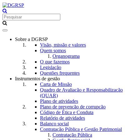
Toggle
navigation
Sobre a DGRSP
Visão, missão e valores
Quem somos
Organograma
O que fazemos
Legislação
Questões frequentes
Instrumentos de gestão
Carta de Missão
Quadro de Avaliação e Responsabilização
(QUAR)
Plano de atividades
Plano de prevenção de corrupção
Código de Ética e Conduta
Relatório de atividades
Balanço social
Contratação Pública e Gestão Patrimonial
Contratação Pública