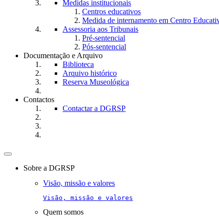
Medidas institucionais
Centros educativos
Medida de internamento em Centro Educati
Assessoria aos Tribunais
Pré-sentencial
Pós-sentencial
Documentação e Arquivo
Biblioteca
Arquivo histórico
Reserva Museológica
Contactos
Contactar a DGRSP
Toggle
navigation
Sobre a DGRSP
Visão, missão e valores
Visão, missão e valores
Quem somos