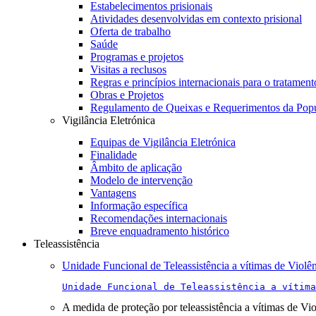
Estabelecimentos prisionais
Atividades desenvolvidas em contexto prisional
Oferta de trabalho
Saúde
Programas e projetos
Visitas a reclusos
Regras e princípios internacionais para o tratament
Obras e Projetos
Regulamento de Queixas e Requerimentos da Pop
Vigilância Eletrónica
Equipas de Vigilância Eletrónica
Finalidade
Âmbito de aplicação
Modelo de intervenção
Vantagens
Informação específica
Recomendações internacionais
Breve enquadramento histórico
Teleassistência
Unidade Funcional de Teleassistência a vítimas de Violê
Unidade Funcional de Teleassistência a vítima
A medida de proteção por teleassistência a vítimas de Vi