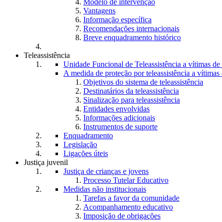
Modelo de intervenção
Vantagens
Informação específica
Recomendações internacionais
Breve enquadramento histórico
Teleassistência
Unidade Funcional de Teleassistência a vítimas d
A medida de proteção por teleassistência a vítima
Objetivos do sistema de teleassistência
Destinatários da teleassistência
Sinalização para teleassistência
Entidades envolvidas
Informações adicionais
Instrumentos de suporte
Enquadramento
Legislação
Ligações úteis
Justiça juvenil
Justiça de crianças e jovens
Processo Tutelar Educativo
Medidas não institucionais
Tarefas a favor da comunidade
Acompanhamento educativo
Imposição de obrigações