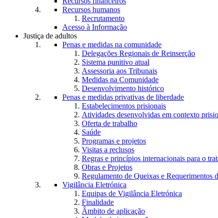
Recursos financeiros
Recursos humanos
Recrutamento
Acesso à Informação
Justiça de adultos
Penas e medidas na comunidade
Delegações Regionais de Reinserção
Sistema punitivo atual
Assessoria aos Tribunais
Medidas na Comunidade
Desenvolvimento histórico
Penas e medidas privativas de liberdade
Estabelecimentos prisionais
Atividades desenvolvidas em contexto prisi
Oferta de trabalho
Saúde
Programas e projetos
Visitas a reclusos
Regras e princípios internacionais para o tra
Obras e Projetos
Regulamento de Queixas e Requerimentos d
Vigilância Eletrónica
Equipas de Vigilância Eletrónica
Finalidade
Âmbito de aplicação