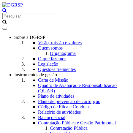
Toggle
navigation
Sobre a DGRSP
Visão, missão e valores
Quem somos
Organograma
O que fazemos
Legislação
Questões frequentes
Instrumentos de gestão
Carta de Missão
Quadro de Avaliação e Responsabilização
(QUAR)
Plano de atividades
Plano de prevenção de corrupção
Código de Ética e Conduta
Relatório de atividades
Balanço social
Contratação Pública e Gestão Patrimonial
Contratação Pública