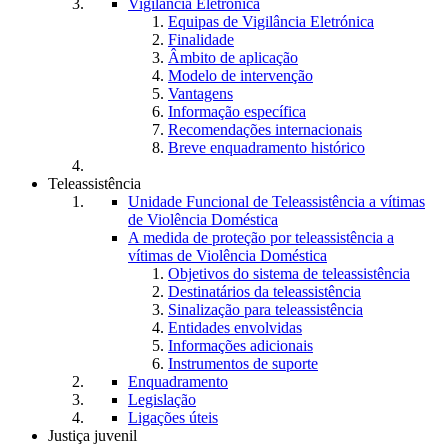
Vigilância Eletrónica
Equipas de Vigilância Eletrónica
Finalidade
Âmbito de aplicação
Modelo de intervenção
Vantagens
Informação específica
Recomendações internacionais
Breve enquadramento histórico
Teleassistência
Unidade Funcional de Teleassistência a vítimas
de Violência Doméstica
A medida de proteção por teleassistência a
vítimas de Violência Doméstica
Objetivos do sistema de teleassistência
Destinatários da teleassistência
Sinalização para teleassistência
Entidades envolvidas
Informações adicionais
Instrumentos de suporte
Enquadramento
Legislação
Ligações úteis
Justiça juvenil