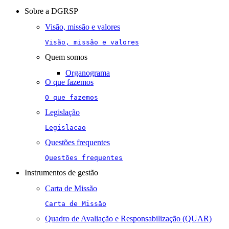
navigation
Sobre a DGRSP
Visão, missão e valores
Visão, missão e valores
Quem somos
Organograma
O que fazemos
O que fazemos
Legislação
Legislacao
Questões frequentes
Questões frequentes
Instrumentos de gestão
Carta de Missão
Carta de Missão
Quadro de Avaliação e Responsabilização (QUAR)