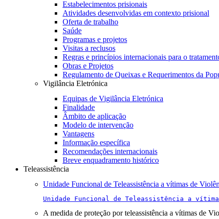
Estabelecimentos prisionais
Atividades desenvolvidas em contexto prisional
Oferta de trabalho
Saúde
Programas e projetos
Visitas a reclusos
Regras e princípios internacionais para o tratament
Obras e Projetos
Regulamento de Queixas e Requerimentos da Pop
Vigilância Eletrónica
Equipas de Vigilância Eletrónica
Finalidade
Âmbito de aplicação
Modelo de intervenção
Vantagens
Informação específica
Recomendações internacionais
Breve enquadramento histórico
Teleassistência
Unidade Funcional de Teleassistência a vítimas de Violê
Unidade Funcional de Teleassistência a vítima
A medida de proteção por teleassistência a vítimas de Vi