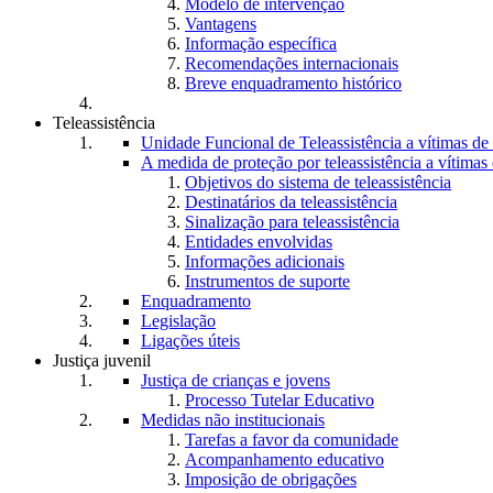
Modelo de intervenção
Vantagens
Informação específica
Recomendações internacionais
Breve enquadramento histórico
Teleassistência
Unidade Funcional de Teleassistência a vítimas d
A medida de proteção por teleassistência a vítima
Objetivos do sistema de teleassistência
Destinatários da teleassistência
Sinalização para teleassistência
Entidades envolvidas
Informações adicionais
Instrumentos de suporte
Enquadramento
Legislação
Ligações úteis
Justiça juvenil
Justiça de crianças e jovens
Processo Tutelar Educativo
Medidas não institucionais
Tarefas a favor da comunidade
Acompanhamento educativo
Imposição de obrigações