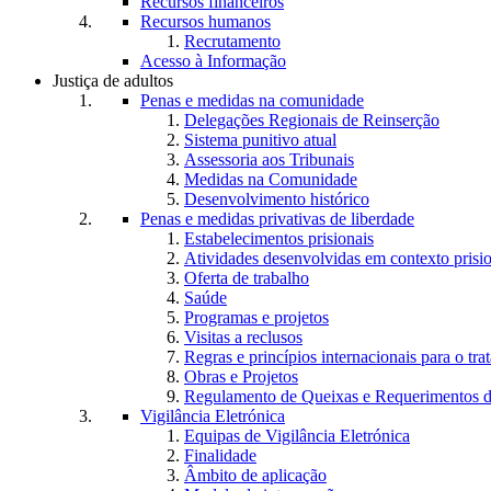
Recursos financeiros
Recursos humanos
Recrutamento
Acesso à Informação
Justiça de adultos
Penas e medidas na comunidade
Delegações Regionais de Reinserção
Sistema punitivo atual
Assessoria aos Tribunais
Medidas na Comunidade
Desenvolvimento histórico
Penas e medidas privativas de liberdade
Estabelecimentos prisionais
Atividades desenvolvidas em contexto prisi
Oferta de trabalho
Saúde
Programas e projetos
Visitas a reclusos
Regras e princípios internacionais para o tra
Obras e Projetos
Regulamento de Queixas e Requerimentos d
Vigilância Eletrónica
Equipas de Vigilância Eletrónica
Finalidade
Âmbito de aplicação