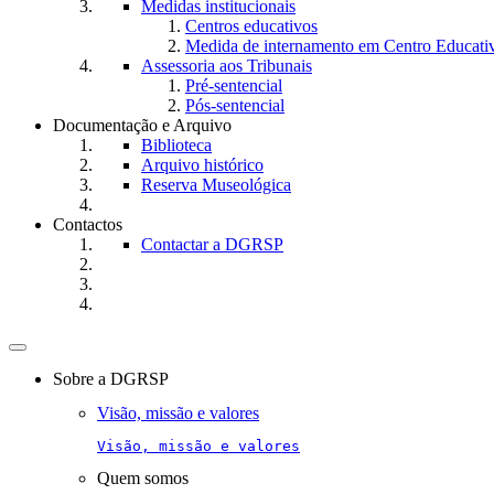
Medidas institucionais
Centros educativos
Medida de internamento em Centro Educati
Assessoria aos Tribunais
Pré-sentencial
Pós-sentencial
Documentação e Arquivo
Biblioteca
Arquivo histórico
Reserva Museológica
Contactos
Contactar a DGRSP
Toggle
navigation
Sobre a DGRSP
Visão, missão e valores
Visão, missão e valores
Quem somos