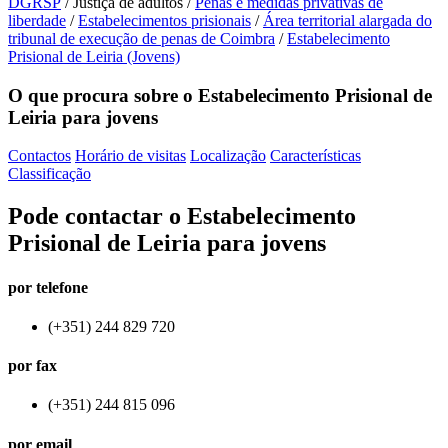
DGRSP
/
Justiça de adultos
/
Penas e medidas privativas de
liberdade
/
Estabelecimentos prisionais
/
Área territorial alargada do
tribunal de execução de penas de Coimbra
/
Estabelecimento
Prisional de Leiria (Jovens)
O que procura sobre o Estabelecimento Prisional de
Leiria para jovens
Contactos
Horário de visitas
Localização
Características
Classificação
Pode contactar o Estabelecimento
Prisional de Leiria para jovens
por telefone
(+351) 244 829 720
por fax
(+351) 244 815 096
por email