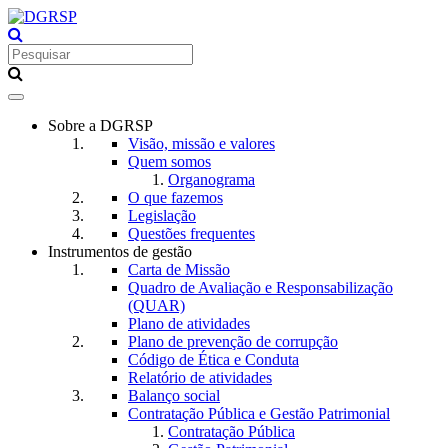
Toggle
navigation
Sobre a DGRSP
Visão, missão e valores
Quem somos
Organograma
O que fazemos
Legislação
Questões frequentes
Instrumentos de gestão
Carta de Missão
Quadro de Avaliação e Responsabilização
(QUAR)
Plano de atividades
Plano de prevenção de corrupção
Código de Ética e Conduta
Relatório de atividades
Balanço social
Contratação Pública e Gestão Patrimonial
Contratação Pública