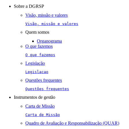
navigation
Sobre a DGRSP
Visão, missão e valores
Visão, missão e valores
Quem somos
Organograma
O que fazemos
O que fazemos
Legislação
Legislacao
Questões frequentes
Questões frequentes
Instrumentos de gestão
Carta de Missão
Carta de Missão
Quadro de Avaliação e Responsabilização (QUAR)