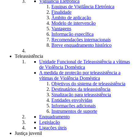
Vigilância Eletrónica
Equipas de Vigilância Eletrónica
Finalidade
Âmbito de aplicação
Modelo de intervenção
Vantagens
Informação específica
Recomendações internacionais
Breve enquadramento histórico
Teleassistência
Unidade Funcional de Teleassistência a vítimas
de Violência Doméstica
A medida de proteção por teleassistência a
vítimas de Violência Doméstica
Objetivos do sistema de teleassistência
Destinatários da teleassistência
Sinalização para teleassistência
Entidades envolvidas
Informações adicionais
Instrumentos de suporte
Enquadramento
Legislação
Ligações úteis
Justiça juvenil