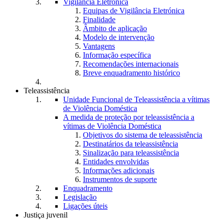
Vigilância Eletrónica
Equipas de Vigilância Eletrónica
Finalidade
Âmbito de aplicação
Modelo de intervenção
Vantagens
Informação específica
Recomendações internacionais
Breve enquadramento histórico
Teleassistência
Unidade Funcional de Teleassistência a vítimas
de Violência Doméstica
A medida de proteção por teleassistência a
vítimas de Violência Doméstica
Objetivos do sistema de teleassistência
Destinatários da teleassistência
Sinalização para teleassistência
Entidades envolvidas
Informações adicionais
Instrumentos de suporte
Enquadramento
Legislação
Ligações úteis
Justiça juvenil