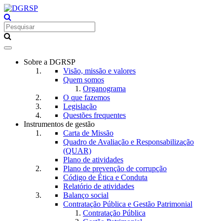
Toggle
navigation
Sobre a DGRSP
Visão, missão e valores
Quem somos
Organograma
O que fazemos
Legislação
Questões frequentes
Instrumentos de gestão
Carta de Missão
Quadro de Avaliação e Responsabilização
(QUAR)
Plano de atividades
Plano de prevenção de corrupção
Código de Ética e Conduta
Relatório de atividades
Balanço social
Contratação Pública e Gestão Patrimonial
Contratação Pública