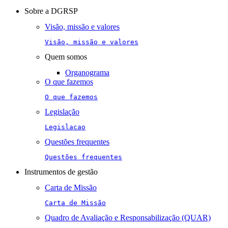
navigation
Sobre a DGRSP
Visão, missão e valores
Visão, missão e valores
Quem somos
Organograma
O que fazemos
O que fazemos
Legislação
Legislacao
Questões frequentes
Questões frequentes
Instrumentos de gestão
Carta de Missão
Carta de Missão
Quadro de Avaliação e Responsabilização (QUAR)