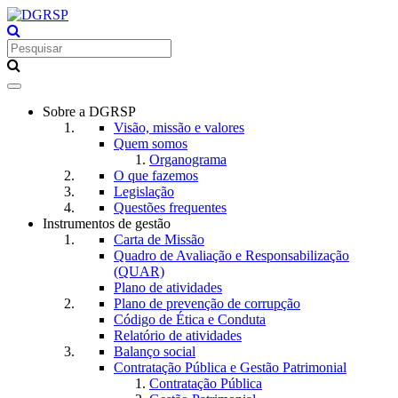
Toggle
navigation
Sobre a DGRSP
Visão, missão e valores
Quem somos
Organograma
O que fazemos
Legislação
Questões frequentes
Instrumentos de gestão
Carta de Missão
Quadro de Avaliação e Responsabilização
(QUAR)
Plano de atividades
Plano de prevenção de corrupção
Código de Ética e Conduta
Relatório de atividades
Balanço social
Contratação Pública e Gestão Patrimonial
Contratação Pública