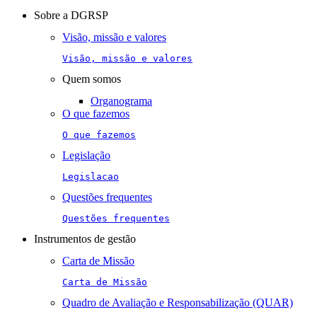
navigation
Sobre a DGRSP
Visão, missão e valores
Visão, missão e valores
Quem somos
Organograma
O que fazemos
O que fazemos
Legislação
Legislacao
Questões frequentes
Questões frequentes
Instrumentos de gestão
Carta de Missão
Carta de Missão
Quadro de Avaliação e Responsabilização (QUAR)