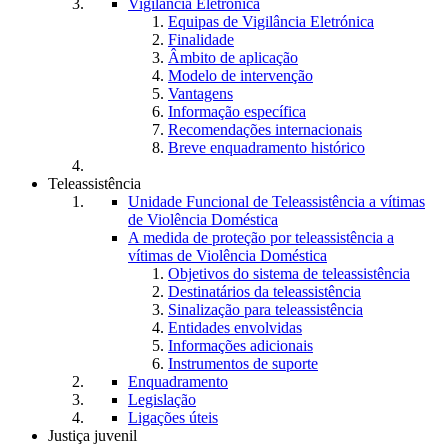
Vigilância Eletrónica
Equipas de Vigilância Eletrónica
Finalidade
Âmbito de aplicação
Modelo de intervenção
Vantagens
Informação específica
Recomendações internacionais
Breve enquadramento histórico
Teleassistência
Unidade Funcional de Teleassistência a vítimas
de Violência Doméstica
A medida de proteção por teleassistência a
vítimas de Violência Doméstica
Objetivos do sistema de teleassistência
Destinatários da teleassistência
Sinalização para teleassistência
Entidades envolvidas
Informações adicionais
Instrumentos de suporte
Enquadramento
Legislação
Ligações úteis
Justiça juvenil