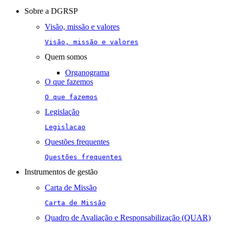
navigation
Sobre a DGRSP
Visão, missão e valores
Visão, missão e valores
Quem somos
Organograma
O que fazemos
O que fazemos
Legislação
Legislacao
Questões frequentes
Questões frequentes
Instrumentos de gestão
Carta de Missão
Carta de Missão
Quadro de Avaliação e Responsabilização (QUAR)