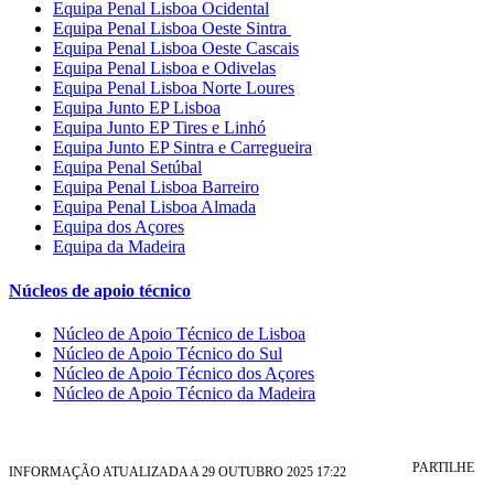
Equipa Penal Lisboa Ocidental
Equipa Penal Lisboa Oeste Sintra
Equipa Penal Lisboa Oeste Cascais
Equipa Penal Lisboa e Odivelas
Equipa Penal Lisboa Norte Loures
Equipa Junto EP Lisboa
Equipa Junto EP Tires e Linhó
Equipa Junto EP Sintra e Carregueira
Equipa Penal Setúbal
Equipa Penal Lisboa Barreiro
Equipa Penal Lisboa Almada
Equipa dos Açores
Equipa da Madeira
Núcleos de apoio técnico
Núcleo de Apoio Técnico de Lisboa
Núcleo de Apoio Técnico do Sul
Núcleo de Apoio Técnico dos Açores
Núcleo de Apoio Técnico da Madeira
PARTILHE
INFORMAÇÃO ATUALIZADA A 29 OUTUBRO 2025 17:22