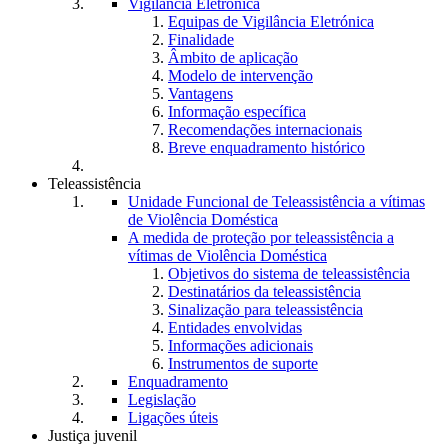
Vigilância Eletrónica
Equipas de Vigilância Eletrónica
Finalidade
Âmbito de aplicação
Modelo de intervenção
Vantagens
Informação específica
Recomendações internacionais
Breve enquadramento histórico
Teleassistência
Unidade Funcional de Teleassistência a vítimas
de Violência Doméstica
A medida de proteção por teleassistência a
vítimas de Violência Doméstica
Objetivos do sistema de teleassistência
Destinatários da teleassistência
Sinalização para teleassistência
Entidades envolvidas
Informações adicionais
Instrumentos de suporte
Enquadramento
Legislação
Ligações úteis
Justiça juvenil