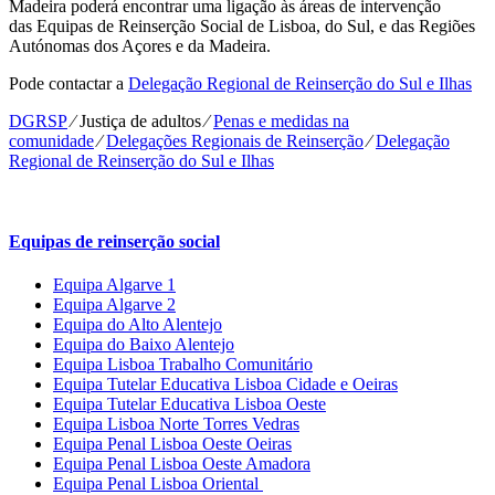
Madeira poderá encontrar uma ligação às áreas de intervenção
das Equipas de Reinserção Social de Lisboa, do Sul, e das Regiões
Autónomas dos Açores e da Madeira.
Pode contactar a
Delegação Regional de Reinserção do Sul e Ilhas
DGRSP
⁄
Justiça de adultos
⁄
Penas e medidas na
comunidade
⁄
Delegações Regionais de Reinserção
⁄
Delegação
Regional de Reinserção do Sul e Ilhas
Equipas de reinserção social
Equipa Algarve 1
Equipa Algarve 2
Equipa do Alto Alentejo
Equipa do Baixo Alentejo
Equipa Lisboa Trabalho Comunitário
Equipa Tutelar Educativa Lisboa Cidade e Oeiras
Equipa Tutelar Educativa Lisboa Oeste
Equipa Lisboa Norte Torres Vedras
Equipa Penal Lisboa Oeste Oeiras
Equipa Penal Lisboa Oeste Amadora
Equipa Penal Lisboa Oriental