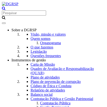
Toggle
navigation
Sobre a DGRSP
Visão, missão e valores
Quem somos
Organograma
O que fazemos
Legislação
Questões frequentes
Instrumentos de gestão
Carta de Missão
Quadro de Avaliação e Responsabilização
(QUAR)
Plano de atividades
Plano de prevenção de corrupção
Código de Ética e Conduta
Relatório de atividades
Balanço social
Contratação Pública e Gestão Patrimonial
Contratação Pública