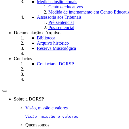
Medidas institucionais
Centros educativos
Medida de internamento em Centro Educati
Assessoria aos Tribunais
Pré-sentencial
Pós-sentencial
Documentação e Arquivo
Biblioteca
Arquivo histórico
Reserva Museológica
Contactos
Contactar a DGRSP
Toggle
navigation
Sobre a DGRSP
Visão, missão e valores
Visão, missão e valores
Quem somos