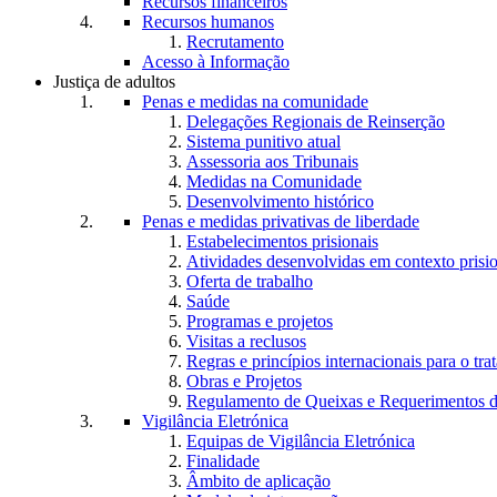
Recursos financeiros
Recursos humanos
Recrutamento
Acesso à Informação
Justiça de adultos
Penas e medidas na comunidade
Delegações Regionais de Reinserção
Sistema punitivo atual
Assessoria aos Tribunais
Medidas na Comunidade
Desenvolvimento histórico
Penas e medidas privativas de liberdade
Estabelecimentos prisionais
Atividades desenvolvidas em contexto prisi
Oferta de trabalho
Saúde
Programas e projetos
Visitas a reclusos
Regras e princípios internacionais para o tra
Obras e Projetos
Regulamento de Queixas e Requerimentos d
Vigilância Eletrónica
Equipas de Vigilância Eletrónica
Finalidade
Âmbito de aplicação