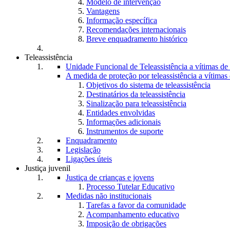
Modelo de intervenção
Vantagens
Informação específica
Recomendações internacionais
Breve enquadramento histórico
Teleassistência
Unidade Funcional de Teleassistência a vítimas d
A medida de proteção por teleassistência a vítima
Objetivos do sistema de teleassistência
Destinatários da teleassistência
Sinalização para teleassistência
Entidades envolvidas
Informações adicionais
Instrumentos de suporte
Enquadramento
Legislação
Ligações úteis
Justiça juvenil
Justiça de crianças e jovens
Processo Tutelar Educativo
Medidas não institucionais
Tarefas a favor da comunidade
Acompanhamento educativo
Imposição de obrigações