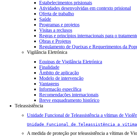
Estabelecimentos prisionais
Atividades desenvolvidas em contexto prisional
Oferta de trabalho
Saúde
Programas e projetos
Visitas a reclusos
Regras e princípios internacionais para o tratament
Obras e Projetos
Regulamento de Queixas e Requerimentos da Pop
Vigilância Eletrónica
Equipas de Vigilância Eletrónica
Finalidade
Âmbito de aplicação
Modelo de intervenção
Vantagens
Informação específica
Recomendações internacionais
Breve enquadramento histórico
Teleassistência
Unidade Funcional de Teleassistência a vítimas de Violê
Unidade Funcional de Teleassistência a vítima
A medida de proteção por teleassistência a vítimas de Vi