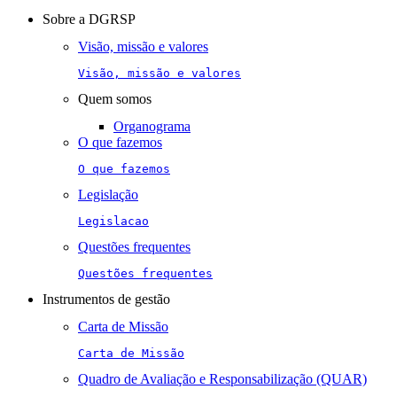
navigation
Sobre a DGRSP
Visão, missão e valores
Visão, missão e valores
Quem somos
Organograma
O que fazemos
O que fazemos
Legislação
Legislacao
Questões frequentes
Questões frequentes
Instrumentos de gestão
Carta de Missão
Carta de Missão
Quadro de Avaliação e Responsabilização (QUAR)