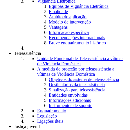
Vigilância Eletrónica
Equipas de Vigilância Eletrónica
Finalidade
Âmbito de aplicação
Modelo de intervenção
Vantagens
Informação específica
Recomendações internacionais
Breve enquadramento histórico
Teleassistência
Unidade Funcional de Teleassistência a vítimas
de Violência Doméstica
A medida de proteção por teleassistência a
vítimas de Violência Doméstica
Objetivos do sistema de teleassistência
Destinatários da teleassistência
Sinalização para teleassistência
Entidades envolvidas
Informações adicionais
Instrumentos de suporte
Enquadramento
Legislação
Ligações úteis
Justiça juvenil