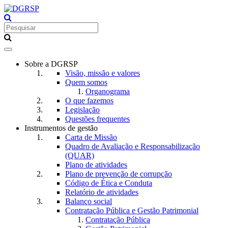
Toggle
navigation
Sobre a DGRSP
Visão, missão e valores
Quem somos
Organograma
O que fazemos
Legislação
Questões frequentes
Instrumentos de gestão
Carta de Missão
Quadro de Avaliação e Responsabilização
(QUAR)
Plano de atividades
Plano de prevenção de corrupção
Código de Ética e Conduta
Relatório de atividades
Balanço social
Contratação Pública e Gestão Patrimonial
Contratação Pública