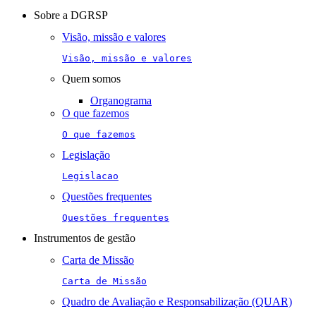
navigation
Sobre a DGRSP
Visão, missão e valores
Visão, missão e valores
Quem somos
Organograma
O que fazemos
O que fazemos
Legislação
Legislacao
Questões frequentes
Questões frequentes
Instrumentos de gestão
Carta de Missão
Carta de Missão
Quadro de Avaliação e Responsabilização (QUAR)