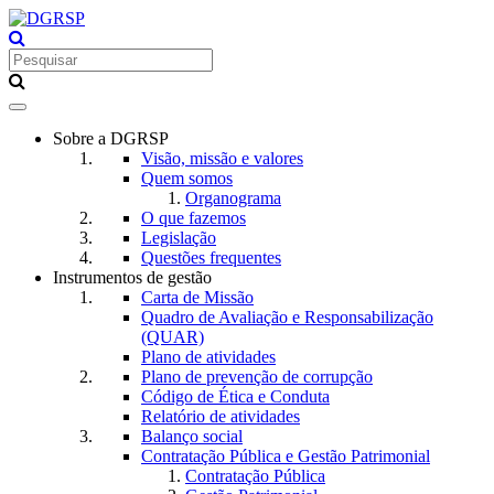
Toggle
navigation
Sobre a DGRSP
Visão, missão e valores
Quem somos
Organograma
O que fazemos
Legislação
Questões frequentes
Instrumentos de gestão
Carta de Missão
Quadro de Avaliação e Responsabilização
(QUAR)
Plano de atividades
Plano de prevenção de corrupção
Código de Ética e Conduta
Relatório de atividades
Balanço social
Contratação Pública e Gestão Patrimonial
Contratação Pública