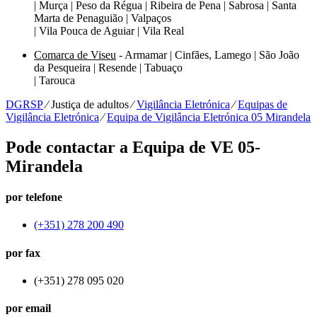
| Murça | Peso da Régua | Ribeira de Pena | Sabrosa | Santa
Marta de Penaguião | Valpaços
| Vila Pouca de Aguiar | Vila Real
Comarca de Viseu
- Armamar | Cinfães, Lamego | São João
da Pesqueira | Resende | Tabuaço
| Tarouca
DGRSP
⁄
Justiça de adultos
⁄
Vigilância Eletrónica
⁄
Equipas de
Vigilância Eletrónica
⁄
Equipa de Vigilância Eletrónica 05 Mirandela
Pode contactar a Equipa de VE 05-
Mirandela
por telefone
(+351) 278 200 490
por fax
(+351) 278 095 020
por email