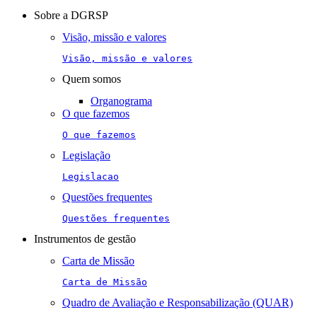
navigation
Sobre a DGRSP
Visão, missão e valores
Visão, missão e valores
Quem somos
Organograma
O que fazemos
O que fazemos
Legislação
Legislacao
Questões frequentes
Questões frequentes
Instrumentos de gestão
Carta de Missão
Carta de Missão
Quadro de Avaliação e Responsabilização (QUAR)