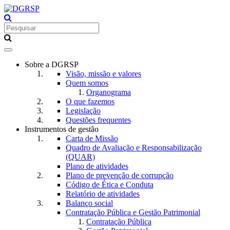
Toggle
navigation
Sobre a DGRSP
Visão, missão e valores
Quem somos
Organograma
O que fazemos
Legislação
Questões frequentes
Instrumentos de gestão
Carta de Missão
Quadro de Avaliação e Responsabilização
(QUAR)
Plano de atividades
Plano de prevenção de corrupção
Código de Ética e Conduta
Relatório de atividades
Balanço social
Contratação Pública e Gestão Patrimonial
Contratação Pública