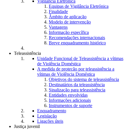
Vigilância Eletrónica
Equipas de Vigilância Eletrónica
Finalidade
Âmbito de aplicação
Modelo de intervenção
Vantagens
Informação específica
Recomendações internacionais
Breve enquadramento histórico
Teleassistência
Unidade Funcional de Teleassistência a vítimas
de Violência Doméstica
A medida de proteção por teleassistência a
vítimas de Violência Doméstica
Objetivos do sistema de teleassistência
Destinatários da teleassistência
Sinalização para teleassistência
Entidades envolvidas
Informações adicionais
Instrumentos de suporte
Enquadramento
Legislação
Ligações úteis
Justiça juvenil