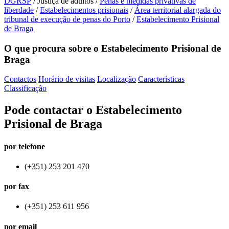
DGRSP
/
Justiça de adultos
/
Penas e medidas privativas de
liberdade
/
Estabelecimentos prisionais
/
Área territorial alargada do
tribunal de execução de penas do Porto
/
Estabelecimento Prisional
de Braga
O que procura sobre o Estabelecimento Prisional de
Braga
Contactos
Horário de visitas
Localização
Características
Classificação
Pode contactar o Estabelecimento
Prisional de Braga
por telefone
(+351) 253 201 470
por fax
(+351) 253 611 956
por email