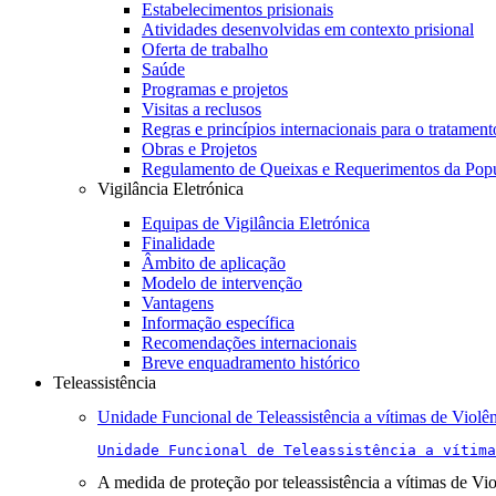
Estabelecimentos prisionais
Atividades desenvolvidas em contexto prisional
Oferta de trabalho
Saúde
Programas e projetos
Visitas a reclusos
Regras e princípios internacionais para o tratament
Obras e Projetos
Regulamento de Queixas e Requerimentos da Pop
Vigilância Eletrónica
Equipas de Vigilância Eletrónica
Finalidade
Âmbito de aplicação
Modelo de intervenção
Vantagens
Informação específica
Recomendações internacionais
Breve enquadramento histórico
Teleassistência
Unidade Funcional de Teleassistência a vítimas de Violê
Unidade Funcional de Teleassistência a vítima
A medida de proteção por teleassistência a vítimas de Vi