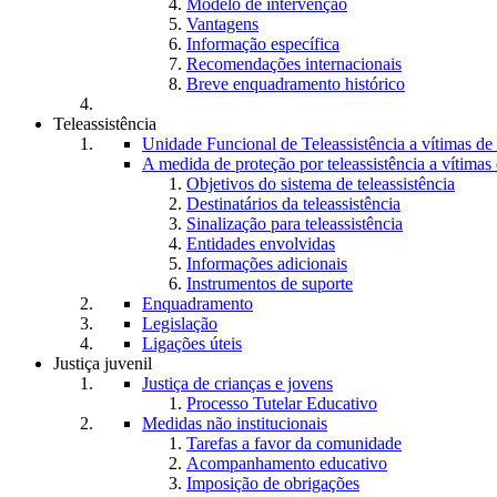
Modelo de intervenção
Vantagens
Informação específica
Recomendações internacionais
Breve enquadramento histórico
Teleassistência
Unidade Funcional de Teleassistência a vítimas d
A medida de proteção por teleassistência a vítima
Objetivos do sistema de teleassistência
Destinatários da teleassistência
Sinalização para teleassistência
Entidades envolvidas
Informações adicionais
Instrumentos de suporte
Enquadramento
Legislação
Ligações úteis
Justiça juvenil
Justiça de crianças e jovens
Processo Tutelar Educativo
Medidas não institucionais
Tarefas a favor da comunidade
Acompanhamento educativo
Imposição de obrigações