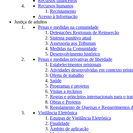
Recursos financeiros
Recursos humanos
Recrutamento
Acesso à Informação
Justiça de adultos
Penas e medidas na comunidade
Delegações Regionais de Reinserção
Sistema punitivo atual
Assessoria aos Tribunais
Medidas na Comunidade
Desenvolvimento histórico
Penas e medidas privativas de liberdade
Estabelecimentos prisionais
Atividades desenvolvidas em contexto prisi
Oferta de trabalho
Saúde
Programas e projetos
Visitas a reclusos
Regras e princípios internacionais para o tra
Obras e Projetos
Regulamento de Queixas e Requerimentos d
Vigilância Eletrónica
Equipas de Vigilância Eletrónica
Finalidade
Âmbito de aplicação