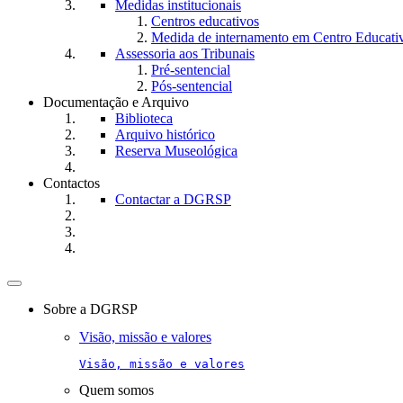
Medidas institucionais
Centros educativos
Medida de internamento em Centro Educati
Assessoria aos Tribunais
Pré-sentencial
Pós-sentencial
Documentação e Arquivo
Biblioteca
Arquivo histórico
Reserva Museológica
Contactos
Contactar a DGRSP
Toggle
navigation
Sobre a DGRSP
Visão, missão e valores
Visão, missão e valores
Quem somos