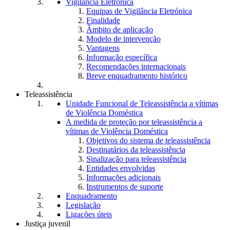
Vigilância Eletrónica
Equipas de Vigilância Eletrónica
Finalidade
Âmbito de aplicação
Modelo de intervenção
Vantagens
Informação específica
Recomendações internacionais
Breve enquadramento histórico
Teleassistência
Unidade Funcional de Teleassistência a vítimas
de Violência Doméstica
A medida de proteção por teleassistência a
vítimas de Violência Doméstica
Objetivos do sistema de teleassistência
Destinatários da teleassistência
Sinalização para teleassistência
Entidades envolvidas
Informações adicionais
Instrumentos de suporte
Enquadramento
Legislação
Ligações úteis
Justiça juvenil