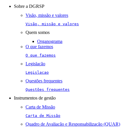
navigation
Sobre a DGRSP
Visão, missão e valores
Visão, missão e valores
Quem somos
Organograma
O que fazemos
O que fazemos
Legislação
Legislacao
Questões frequentes
Questões frequentes
Instrumentos de gestão
Carta de Missão
Carta de Missão
Quadro de Avaliação e Responsabilização (QUAR)