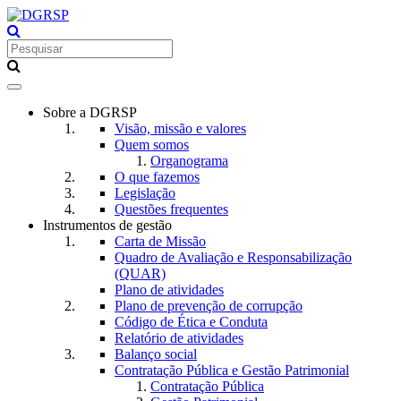
Toggle
navigation
Sobre a DGRSP
Visão, missão e valores
Quem somos
Organograma
O que fazemos
Legislação
Questões frequentes
Instrumentos de gestão
Carta de Missão
Quadro de Avaliação e Responsabilização
(QUAR)
Plano de atividades
Plano de prevenção de corrupção
Código de Ética e Conduta
Relatório de atividades
Balanço social
Contratação Pública e Gestão Patrimonial
Contratação Pública