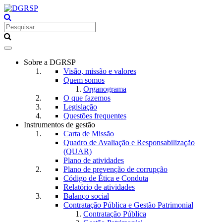
Toggle
navigation
Sobre a DGRSP
Visão, missão e valores
Quem somos
Organograma
O que fazemos
Legislação
Questões frequentes
Instrumentos de gestão
Carta de Missão
Quadro de Avaliação e Responsabilização
(QUAR)
Plano de atividades
Plano de prevenção de corrupção
Código de Ética e Conduta
Relatório de atividades
Balanço social
Contratação Pública e Gestão Patrimonial
Contratação Pública