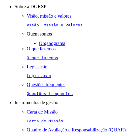
navigation
Sobre a DGRSP
Visão, missão e valores
Visão, missão e valores
Quem somos
Organograma
O que fazemos
O que fazemos
Legislação
Legislacao
Questões frequentes
Questões frequentes
Instrumentos de gestão
Carta de Missão
Carta de Missão
Quadro de Avaliação e Responsabilização (QUAR)