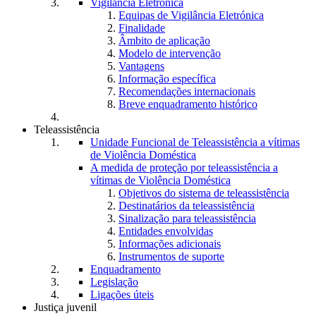
Vigilância Eletrónica
Equipas de Vigilância Eletrónica
Finalidade
Âmbito de aplicação
Modelo de intervenção
Vantagens
Informação específica
Recomendações internacionais
Breve enquadramento histórico
Teleassistência
Unidade Funcional de Teleassistência a vítimas
de Violência Doméstica
A medida de proteção por teleassistência a
vítimas de Violência Doméstica
Objetivos do sistema de teleassistência
Destinatários da teleassistência
Sinalização para teleassistência
Entidades envolvidas
Informações adicionais
Instrumentos de suporte
Enquadramento
Legislação
Ligações úteis
Justiça juvenil