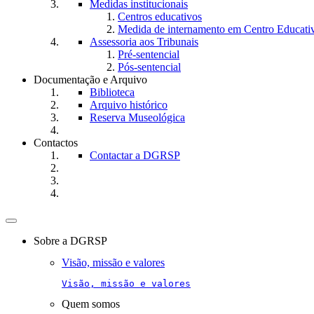
Medidas institucionais
Centros educativos
Medida de internamento em Centro Educati
Assessoria aos Tribunais
Pré-sentencial
Pós-sentencial
Documentação e Arquivo
Biblioteca
Arquivo histórico
Reserva Museológica
Contactos
Contactar a DGRSP
Toggle
navigation
Sobre a DGRSP
Visão, missão e valores
Visão, missão e valores
Quem somos