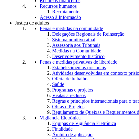
Recursos financeiros
Recursos humanos
Recrutamento
Acesso à Informação
Justiça de adultos
Penas e medidas na comunidade
Delegações Regionais de Reinserção
Sistema punitivo atual
Assessoria aos Tribunais
Medidas na Comunidade
Desenvolvimento histórico
Penas e medidas privativas de liberdade
Estabelecimentos prisionais
Atividades desenvolvidas em contexto prisi
Oferta de trabalho
Saúde
Programas e projetos
Visitas a reclusos
Regras e princípios internacionais para o tra
Obras e Projetos
Regulamento de Queixas e Requerimentos d
Vigilância Eletrónica
Equipas de Vigilância Eletrónica
Finalidade
Âmbito de aplicação