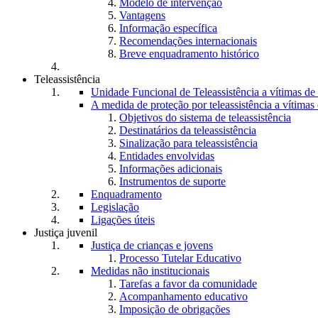
Modelo de intervenção
Vantagens
Informação específica
Recomendações internacionais
Breve enquadramento histórico
Teleassistência
Unidade Funcional de Teleassistência a vítimas d
A medida de proteção por teleassistência a vítima
Objetivos do sistema de teleassistência
Destinatários da teleassistência
Sinalização para teleassistência
Entidades envolvidas
Informações adicionais
Instrumentos de suporte
Enquadramento
Legislação
Ligações úteis
Justiça juvenil
Justiça de crianças e jovens
Processo Tutelar Educativo
Medidas não institucionais
Tarefas a favor da comunidade
Acompanhamento educativo
Imposição de obrigações