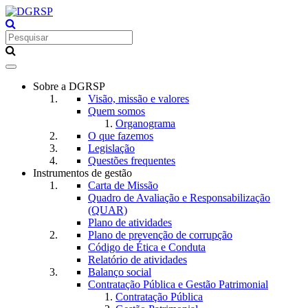
Toggle
navigation
Sobre a DGRSP
Visão, missão e valores
Quem somos
Organograma
O que fazemos
Legislação
Questões frequentes
Instrumentos de gestão
Carta de Missão
Quadro de Avaliação e Responsabilização
(QUAR)
Plano de atividades
Plano de prevenção de corrupção
Código de Ética e Conduta
Relatório de atividades
Balanço social
Contratação Pública e Gestão Patrimonial
Contratação Pública