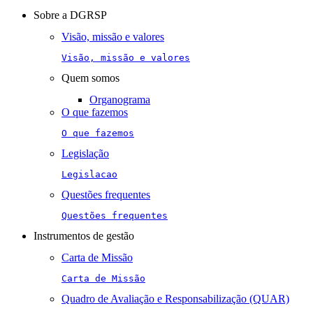
navigation
Sobre a DGRSP
Visão, missão e valores
Visão, missão e valores
Quem somos
Organograma
O que fazemos
O que fazemos
Legislação
Legislacao
Questões frequentes
Questões frequentes
Instrumentos de gestão
Carta de Missão
Carta de Missão
Quadro de Avaliação e Responsabilização (QUAR)