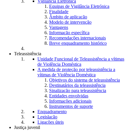
Vigilância Eletrónica
Equipas de Vigilância Eletrónica
Finalidade
Âmbito de aplicação
Modelo de intervenção
Vantagens
Informação específica
Recomendações internacionais
Breve enquadramento histórico
Teleassistência
Unidade Funcional de Teleassistência a vítimas
de Violência Doméstica
A medida de proteção por teleassistência a
vítimas de Violência Doméstica
Objetivos do sistema de teleassistência
Destinatários da teleassistência
Sinalização para teleassistência
Entidades envolvidas
Informações adicionais
Instrumentos de suporte
Enquadramento
Legislação
Ligações úteis
Justiça juvenil