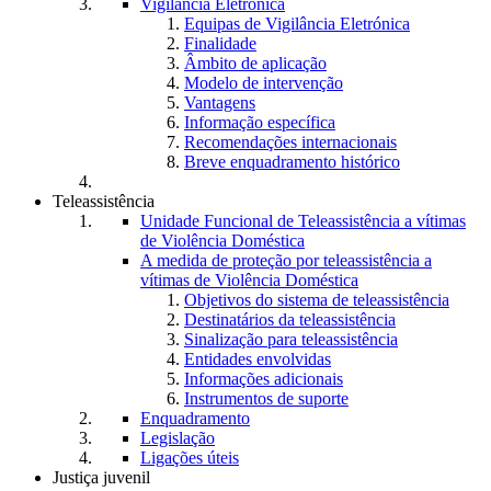
Vigilância Eletrónica
Equipas de Vigilância Eletrónica
Finalidade
Âmbito de aplicação
Modelo de intervenção
Vantagens
Informação específica
Recomendações internacionais
Breve enquadramento histórico
Teleassistência
Unidade Funcional de Teleassistência a vítimas
de Violência Doméstica
A medida de proteção por teleassistência a
vítimas de Violência Doméstica
Objetivos do sistema de teleassistência
Destinatários da teleassistência
Sinalização para teleassistência
Entidades envolvidas
Informações adicionais
Instrumentos de suporte
Enquadramento
Legislação
Ligações úteis
Justiça juvenil