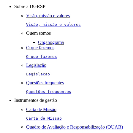
navigation
Sobre a DGRSP
Visão, missão e valores
Visão, missão e valores
Quem somos
Organograma
O que fazemos
O que fazemos
Legislação
Legislacao
Questões frequentes
Questões frequentes
Instrumentos de gestão
Carta de Missão
Carta de Missão
Quadro de Avaliação e Responsabilização (QUAR)