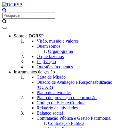
Toggle
navigation
Sobre a DGRSP
Visão, missão e valores
Quem somos
Organograma
O que fazemos
Legislação
Questões frequentes
Instrumentos de gestão
Carta de Missão
Quadro de Avaliação e Responsabilização
(QUAR)
Plano de atividades
Plano de prevenção de corrupção
Código de Ética e Conduta
Relatório de atividades
Balanço social
Contratação Pública e Gestão Patrimonial
Contratação Pública